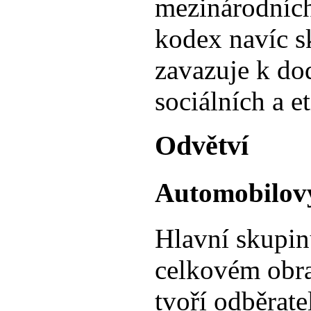
mezinárodních
kodex navíc s
zavazuje k do
sociálních a e
Odvětví
Automobilov
Hlavní skupin
celkovém obra
tvoří odběrat