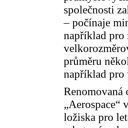
společnosti z
– počínaje mi
například pro
velkorozměrov
průměru někol
například pro 
Renomovaná o
„Aerospace“ v
ložiska pro le