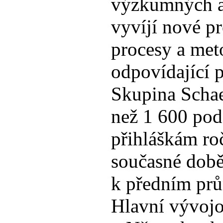
výzkumných a
vyvíjí nové pr
procesy a met
odpovídající 
Skupina Schae
než 1 600 po
přihláškám ro
současné době
k předním pr
Hlavní vývojo