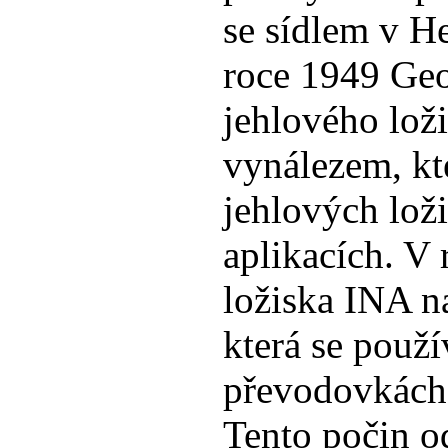
se sídlem v H
roce 1949 Geo
jehlového loži
vynálezem, kt
jehlových lož
aplikacích. V 
ložiska INA na
která se použí
převodovkách
Tento počin od