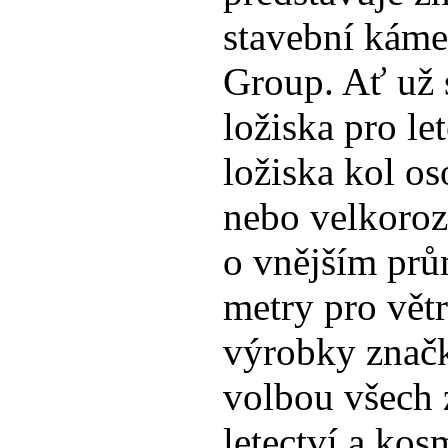
stavební káme
Group. Ať už 
ložiska pro le
ložiska kol os
nebo velkoroz
o vnějším prů
metry pro větr
výrobky znač
volbou všech 
letectví a ko