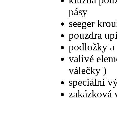
pásy
seeger kro
pouzdra upí
podložky a
valivé eleme
válečky )
speciální v
zakázková 