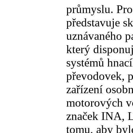
průmyslu. Pro
představuje s
uznávaného pa
který disponu
systémů hnacíh
převodovek, 
zařízení osob
motorových vo
značek INA, L
tomu, aby byl