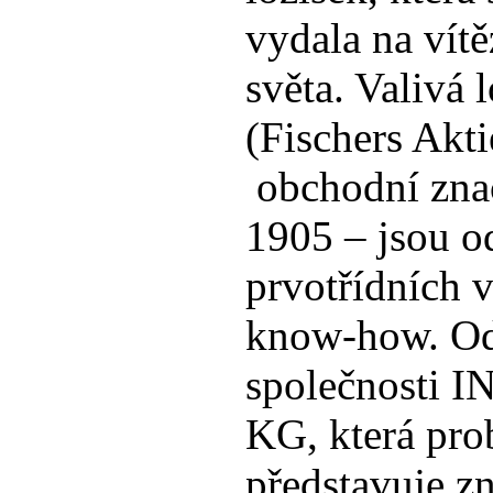
vydala na vítě
světa. Valivá
(Fischers Akti
obchodní znač
1905 – jsou 
prvotřídních 
know-how. Od 
společnosti I
KG, která pro
představuje z