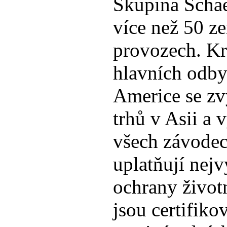
Skupina Schaef
více než 50 z
provozech. Kr
hlavních odby
Americe se zv
trhů v Asii a
všech závodec
uplatňují nejv
ochrany život
jsou certifiko