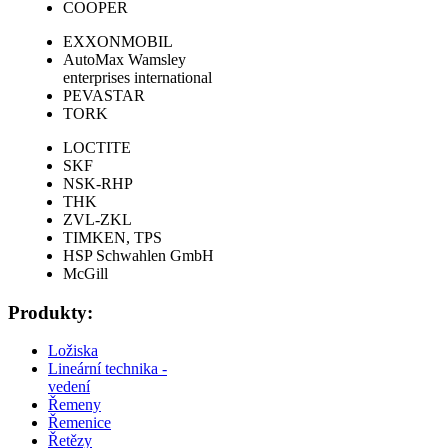
COOPER
EXXONMOBIL
AutoMax Wamsley
enterprises international
PEVASTAR
TORK
LOCTITE
SKF
NSK-RHP
THK
ZVL-ZKL
TIMKEN, TPS
HSP Schwahlen GmbH
McGill
Produkty:
Ložiska
Lineární technika -
vedení
Řemeny
Řemenice
Řetězy