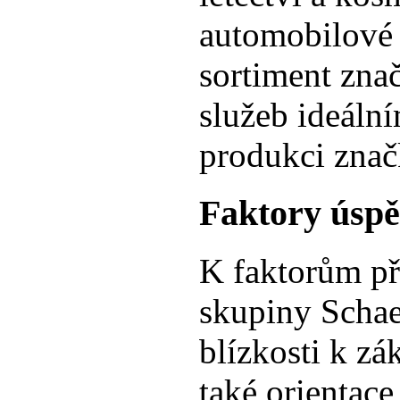
automobilové 
sortiment zna
služeb ideáln
produkci zna
Faktory úsp
K faktorům př
skupiny Schae
blízkosti k z
také orientac