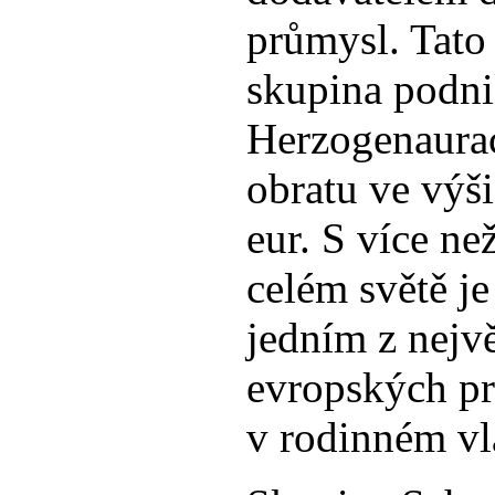
průmysl. Tato
skupina podni
Herzogenaurac
obratu ve výš
eur. S více n
celém světě je
jedním z nejv
evropských p
v rodinném vla