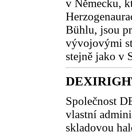
v Německu, kt
Herzogenaurac
Bühlu, jsou p
vývojovými st
stejně jako v 
DEXIRIGHT
Společnost DE
vlastní admini
skladovou hal