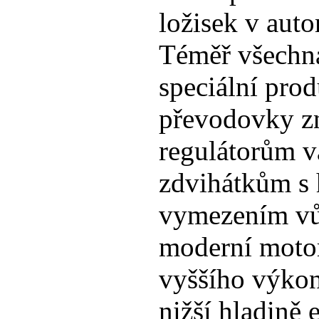
ložisek v aut
Téměř všechna
speciální pro
převodovky z
regulátorům v
zdvihátkům s
vymezením vůl
moderní moto
vyššího výkonu
nižší hladině