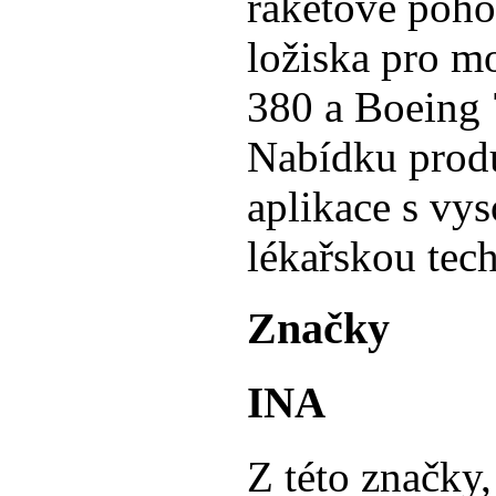
raketové poho
ložiska pro m
380 a Boeing 
Nabídku produ
aplikace s vy
lékařskou tec
Značky
INA
Z této značky,