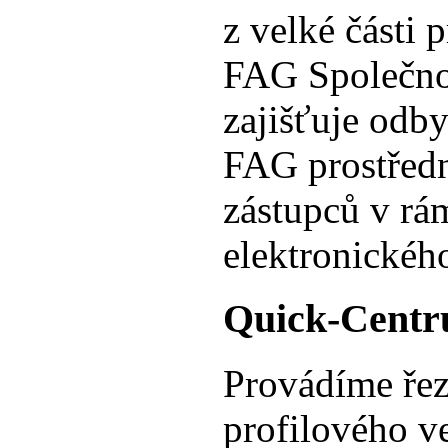
z velké části 
FAG Společno
zajišťuje odb
FAG prostřed
zástupců v rá
elektronickéh
Quick-Cent
Provádíme řezá
profilového ve