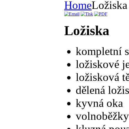
Home
Ložiska
Ložiska
kompletní s
ložiskové 
ložisková t
dělená lož
kyvná oka
volnoběžky
kluzná pouz