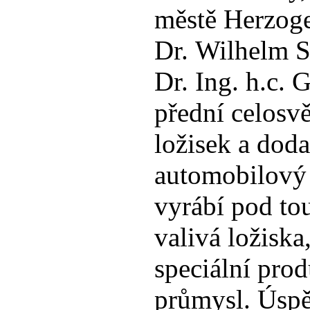
městě Herzogen
Dr. Wilhelm S
Dr. Ing. h.c. G
přední celosv
ložisek a dod
automobilový 
vyrábí pod to
valivá ložiska
speciální pro
průmysl. Úspě