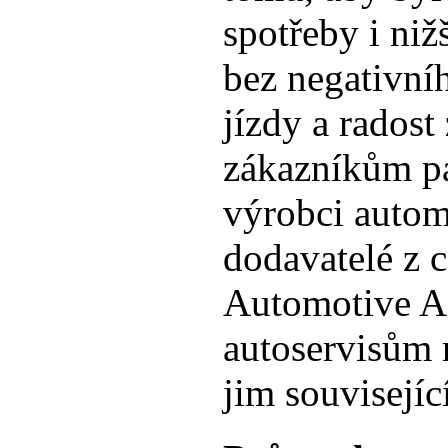
spotřeby i niž
bez negativní
jízdy a radost
zákazníkům pa
výrobci autom
dodavatelé z c
Automotive Af
autoservisům 
jim souvisejíc