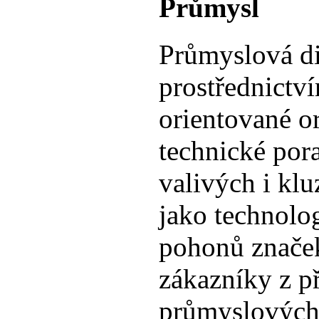
Průmysl
Průmyslová di
prostřednictví
orientované o
technické pora
valivých i klu
jako technolo
pohonů znače
zákazníky z p
průmyslových