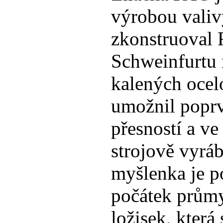
výrobou valiv
zkonstruoval F
Schweinfurtu
kalených ocel
umožnil poprv
přesností a v
strojově vyráb
myšlenka je p
počátek průmy
ložisek, která