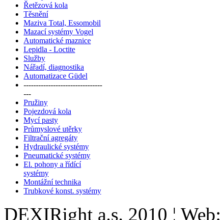
Řetězová kola
Těsnění
Maziva Total, Essomobil
Mazací systémy Vogel
Automatické maznice
Lepidla - Loctite
Služby
Nářadí, diagnostika
Automatizace Güdel
--------------------------------
---
Pružiny
Pojezdová kola
Mycí pasty
Průmyslové utěrky
Filtrační agregáty
Hydraulické systémy
Pneumatické systémy
El. pohony a řídící
systémy
Montážní technika
Trubkové konst. systémy
DEXIRight a.s. 2010 ¦ Web