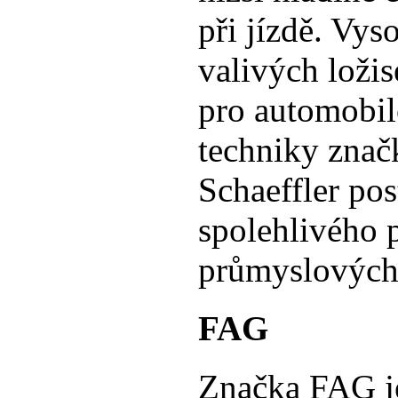
při jízdě. Vys
valivých ložis
pro automobil
techniky znač
Schaeffler po
spolehlivého 
průmyslových
FAG
Značka FAG je