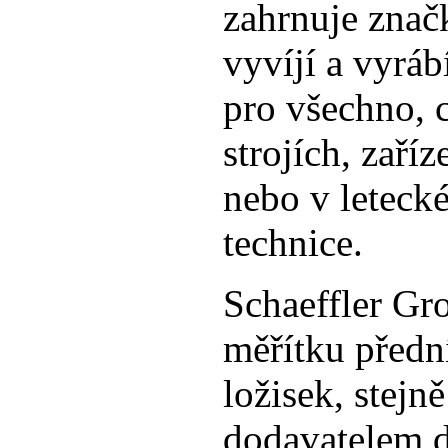
zahrnuje zna
vyvíjí a vyrá
pro všechno, 
strojích, zaří
nebo v leteck
technice.
Schaeffler Gr
měřítku předn
ložisek, stej
dodavatelem d