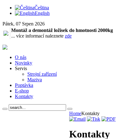
Čeština
English
Pátek, 07 Srpen 2026
Montáž a demontáž ložisek do hmotnosti 2000kg
... více informací naleznete
zde
O nás
Novinky
Servis
Strojní zařízení
Maziva
Poptávka
E-shop
Kontakty
Home
Kontakty
Kontakty