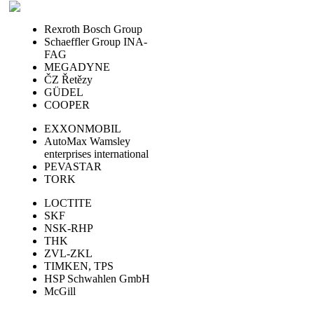
Rexroth Bosch Group
Schaeffler Group INA-
FAG
MEGADYNE
ČZ Řetězy
GÜDEL
COOPER
EXXONMOBIL
AutoMax Wamsley
enterprises international
PEVASTAR
TORK
LOCTITE
SKF
NSK-RHP
THK
ZVL-ZKL
TIMKEN, TPS
HSP Schwahlen GmbH
McGill