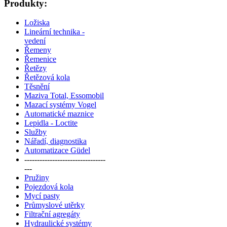
Produkty:
Ložiska
Lineární technika -
vedení
Řemeny
Řemenice
Řetězy
Řetězová kola
Těsnění
Maziva Total, Essomobil
Mazací systémy Vogel
Automatické maznice
Lepidla - Loctite
Služby
Nářadí, diagnostika
Automatizace Güdel
--------------------------------
---
Pružiny
Pojezdová kola
Mycí pasty
Průmyslové utěrky
Filtrační agregáty
Hydraulické systémy