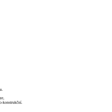
u.
ze,
ko-konstrukční.