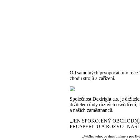
Od samotných prvopočátku v roce 1
chodu strojů a zařízení.
Společnost Dexiright a.s. je držitel
držitelem řady různých osvědčení, 
a našich zaměstnanců.
„JEN SPOKOJENÝ OBCHODNÍ
PROSPERITU A ROZVOJ NAŠÍ
„Většina toho, co dnes umíme a používá