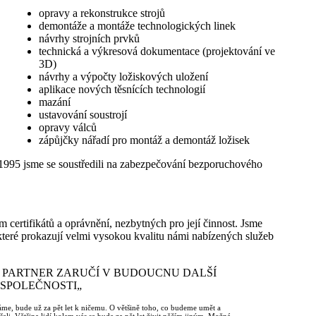
opravy a rekonstrukce strojů
demontáže a montáže technologických linek
návrhy strojních prvků
technická a výkresová dokumentace (projektování ve
3D)
návrhy a výpočty ložiskových uložení
aplikace nových těsnících technologií
mazání
ustavování soustrojí
opravy válců
zápůjčky nářadí pro montáž a demontáž ložisek
995 jsme se soustředili na zabezpečování bezporuchového
em certifikátů a oprávnění, nezbytných pro její činnost. Jsme
které prokazují velmi vysokou kvalitu námi nabízených služeb
 PARTNER ZARUČÍ V BUDOUCNU DALŠÍ
 SPOLEČNOSTI„
me, bude už za pět let k ničemu. O většině toho, co budeme umět a