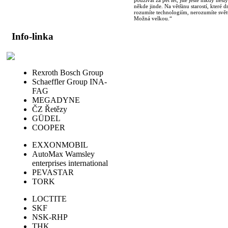
používat za pět let, jste ještě nikdy nes
někde jinde. Na většinu starostí, které d
rozumíte technologiím, nerozumíte světu
Možná velkou.“
Info-linka
Rexroth Bosch Group
Schaeffler Group INA-
FAG
MEGADYNE
ČZ Řetězy
GÜDEL
COOPER
EXXONMOBIL
AutoMax Wamsley
enterprises international
PEVASTAR
TORK
LOCTITE
SKF
NSK-RHP
THK