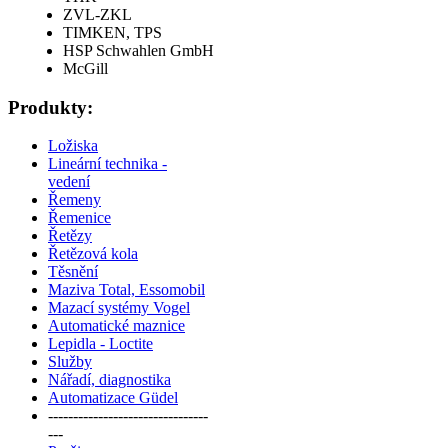
ZVL-ZKL
TIMKEN, TPS
HSP Schwahlen GmbH
McGill
Produkty:
Ložiska
Lineární technika -
vedení
Řemeny
Řemenice
Řetězy
Řetězová kola
Těsnění
Maziva Total, Essomobil
Mazací systémy Vogel
Automatické maznice
Lepidla - Loctite
Služby
Nářadí, diagnostika
Automatizace Güdel
--------------------------------
---