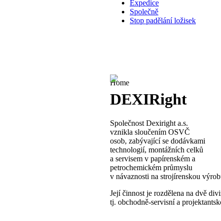
Expedice
Společně
Stop padělání ložisek
Home
DEXIRight
Společnost Dexiright a.s.
vznikla sloučením OSVČ
osob, zabývající se dodávkami
technologií, montážních celků
a servisem v papírenském a
petrochemickém průmyslu
v návaznosti na strojírenskou výrob
Její činnost je rozdělena na dvě divi
tj. obchodně-servisní a projektants