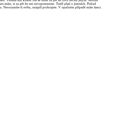
lyšeli. Většina lidí kolem vás se bude za pět let živit něčím jiným. Možná
nes máte, si za pět let ani nevzpomenete. Totéž platí o jistotách. Pokud
. Nerozumíte-li světu, nejspíš prohrajete. V opačném případě máte šanci.