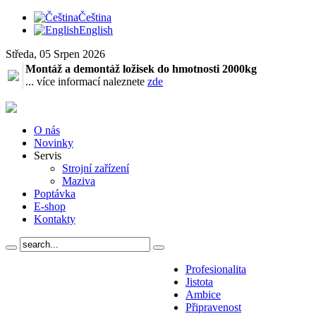
Čeština
English
Středa, 05 Srpen 2026
Montáž a demontáž ložisek do hmotnosti 2000kg
... více informací naleznete
zde
O nás
Novinky
Servis
Strojní zařízení
Maziva
Poptávka
E-shop
Kontakty
Profesionalita
Jistota
Ambice
Připravenost